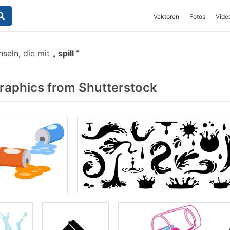
Vektoren
Fotos
Vide
nseln, die mit
spill
raphics from Shutterstock