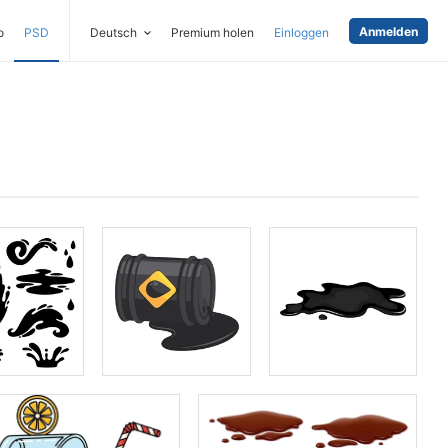
Anmelden
o
PSD
Deutsch
Premium holen
Einloggen