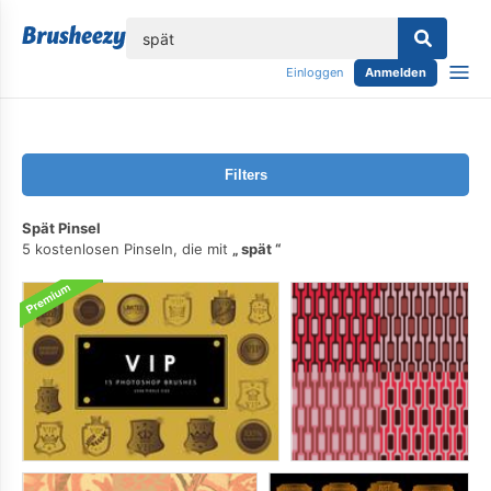
lose
Einloggen
Anmelden
Filters
Spät Pinsel
5 kostenlosen Pinseln, die mit
spät