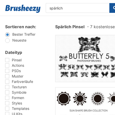
Sortieren nach:
Spärlich Pinsel
-
7 kostenlosen
Bester Treffer
Neueste
Dateityp
Pinsel
Actions
PSDs
Muster
Farbverläufe
Texturen
Symbole
Formen
Styles
Templates
Ui Kits