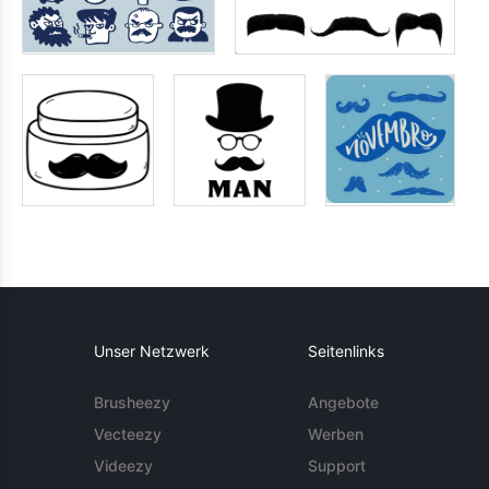
Unser Netzwerk
Seitenlinks
Brusheezy
Angebote
Vecteezy
Werben
Videezy
Support