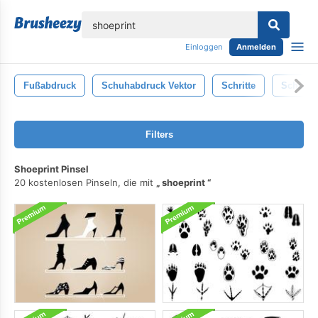
lose
Einloggen
Anmelden
Fußabdruck
Schuhabdruck Vektor
Schritte
Schuhe
Filters
Shoeprint Pinsel
20 kostenlosen Pinseln, die mit
shoeprint