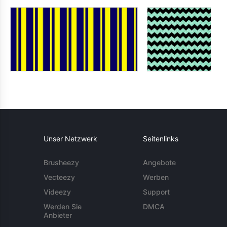
Unser Netzwerk
Seitenlinks
Brusheezy
Angebote
Vecteezy
Werben
Videezy
Support
Werden Sie
DMCA
Anbieter