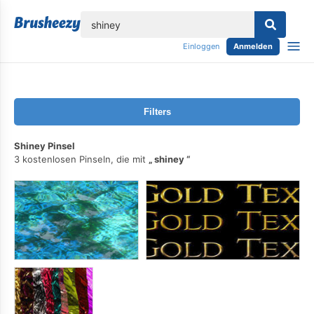
lose
Einloggen
Anmelden
Filters
Shiney Pinsel
3 kostenlosen Pinseln, die mit
shiney