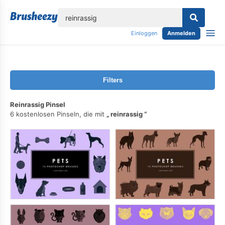
lose
Einloggen
Anmelden
Filters
Reinrassig Pinsel
6 kostenlosen Pinseln, die mit
reinrassig