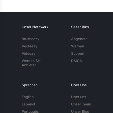
Unser Netzwerk
Seitenlinks
Brusheezy
Angebote
Vecteezy
Werben
Videezy
Support
Werden Sie
DMCA
Anbieter
Sprachen
Über Uns
English
Über uns
Español
Unser Team
Português
Unser Blog