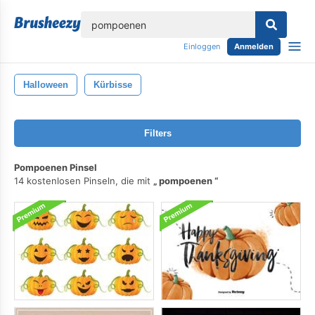
lose
Einloggen
Anmelden
Halloween
Kürbisse
Filters
Pompoenen Pinsel
14 kostenlosen Pinseln, die mit
pompoenen