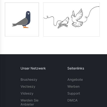
Unser Netzwerk
Seitenlinks
Brusheezy
Angebote
Vecteezy
Werben
Videezy
Support
Werden Sie
DMCA
Anbieter