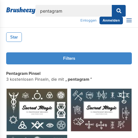
lose
Einloggen
Anmelden
Star
Filters
Pentagram Pinsel
3 kostenlosen Pinseln, die mit
pentagram