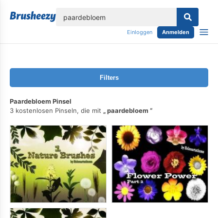
lose
Einloggen
Anmelden
Filters
Paardebloem Pinsel
3 kostenlosen Pinseln, die mit
paardebloem