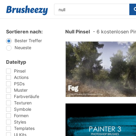
Sortieren nach:
Null Pinsel
-
6 kostenlosen Pin
Bester Treffer
Neueste
Dateityp
Pinsel
Actions
PSDs
Muster
Farbverläufe
Texturen
Symbole
Formen
Styles
Templates
Ui Kits