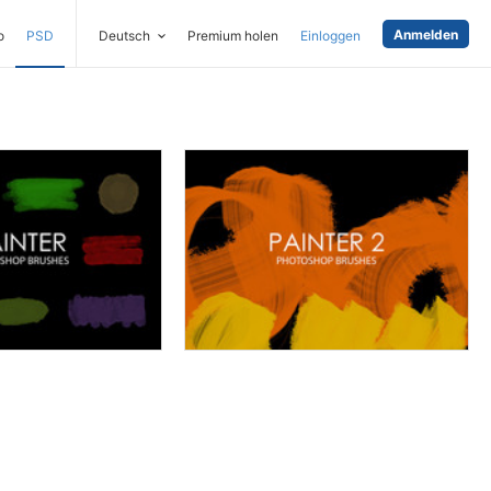
Anmelden
o
PSD
Deutsch
Premium holen
Einloggen