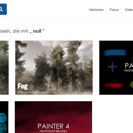
Vektoren
Fotos
Vide
seln, die mit
null