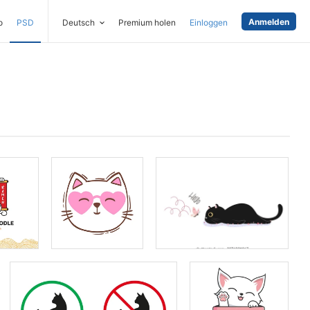
Anmelden
o
PSD
Deutsch
Premium holen
Einloggen