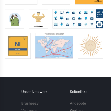
Unser Netzwerk
Seitenlinks
Brusheezy
Angebote
Vecteezy
Werben