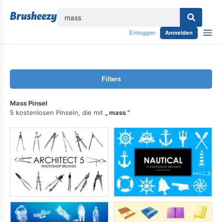
lose
Einloggen
Anmelden
Filters
Mass Pinsel
5 kostenlosen Pinseln, die mit
mass