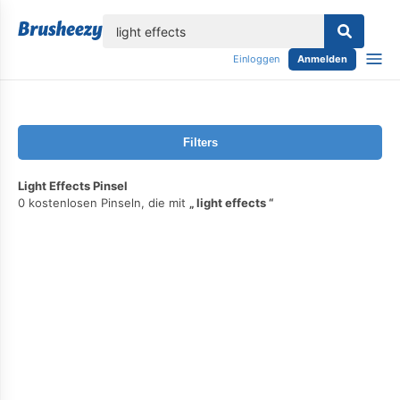
lose
Einloggen
Anmelden
Filters
Light Effects Pinsel
0 kostenlosen Pinseln, die mit
light effects