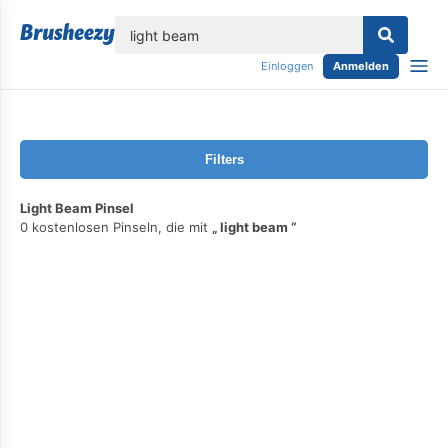
lose
Einloggen
Anmelden
Filters
Light Beam Pinsel
0 kostenlosen Pinseln, die mit
light beam