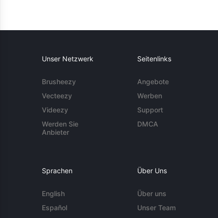
Unser Netzwerk
Seitenlinks
Brusheezy
Angebote
Vecteezy
Werben
Videezy
Support
Werden Sie
DMCA
Anbieter
Sprachen
Über Uns
English
Über uns
Español
Unser Team