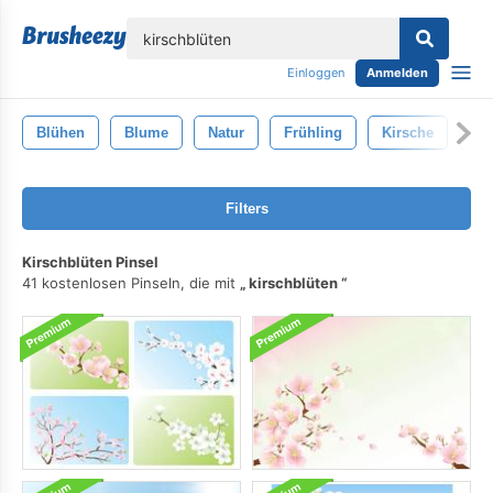
lose
Einloggen
Anmelden
Blühen
Blume
Natur
Frühling
Kirsche
De
Filters
Kirschblüten Pinsel
41 kostenlosen Pinseln, die mit
kirschblüten