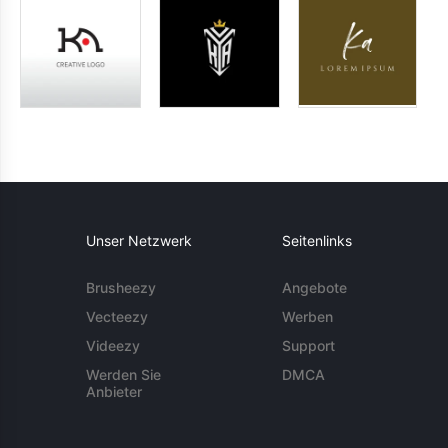
Unser Netzwerk
Seitenlinks
Brusheezy
Angebote
Vecteezy
Werben
Videezy
Support
Werden Sie
DMCA
Anbieter