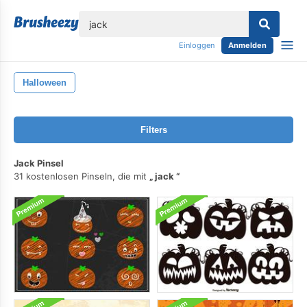
lose
Einloggen
Anmelden
Halloween
Filters
Jack Pinsel
31 kostenlosen Pinseln, die mit
jack