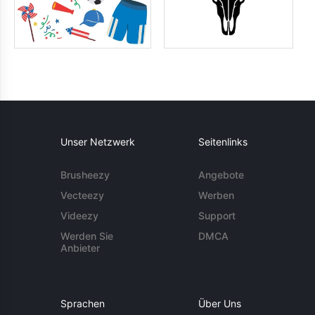
Unser Netzwerk
Seitenlinks
Brusheezy
Angebote
Vecteezy
Werben
Videezy
Support
Werden Sie
DMCA
Anbieter
Sprachen
Über Uns