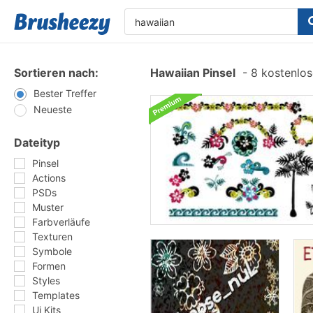
Sortieren nach:
Hawaiian Pinsel
-
8 kostenlose
Bester Treffer
Neueste
Dateityp
Pinsel
Actions
PSDs
Muster
Farbverläufe
Texturen
Symbole
Formen
Styles
Templates
Ui Kits