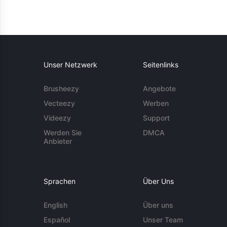
Unser Netzwerk
Seitenlinks
Brusheezy
Angebote
Vecteezy
Werben
Videezy
Support
Werden Sie
DMCA
Anbieter
Sprachen
Über Uns
English
Über uns
Español
Unser Team