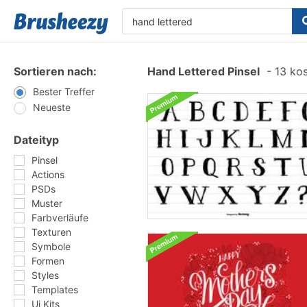
Sortieren nach:
Hand Lettered Pinsel
-
13 kos
Bester Treffer
Neueste
Dateityp
Pinsel
Actions
PSDs
Muster
Farbverläufe
Texturen
Symbole
Formen
Styles
Templates
Ui Kits