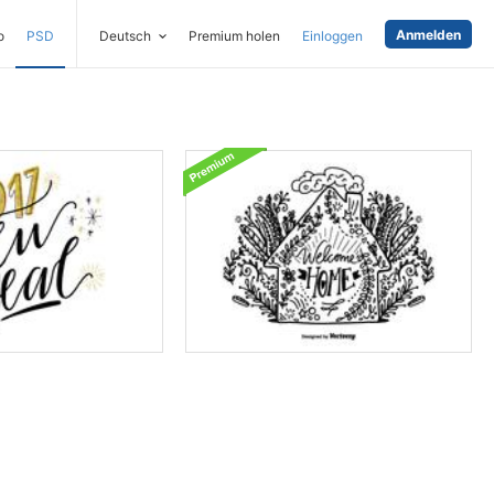
Anmelden
o
PSD
Deutsch
Premium holen
Einloggen