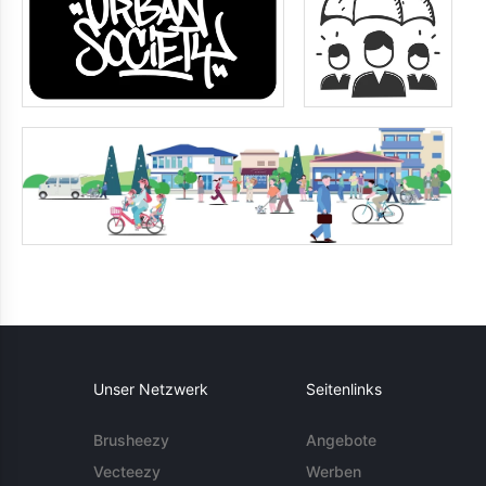
Unser Netzwerk
Seitenlinks
Brusheezy
Angebote
Vecteezy
Werben