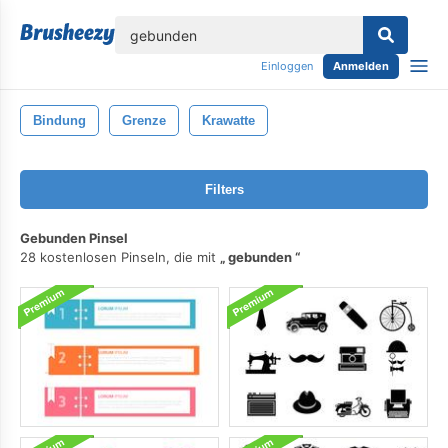
lose
Einloggen
Anmelden
Bindung
Grenze
Krawatte
Filters
Gebunden Pinsel
28 kostenlosen Pinseln, die mit
gebunden