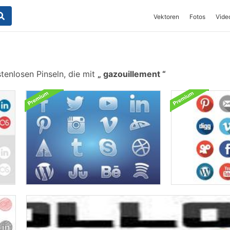
Vektoren
Fotos
Vide
tenlosen Pinseln, die mit
gazouillement