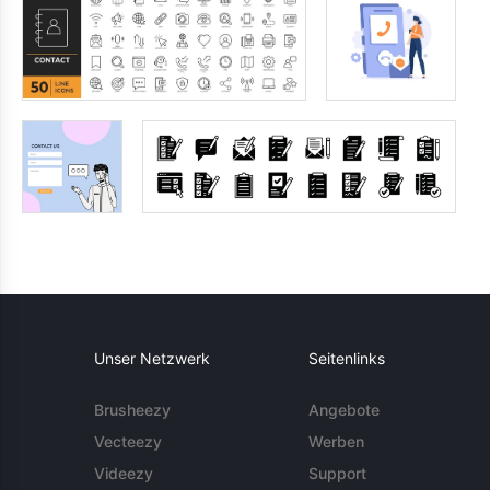
Unser Netzwerk
Seitenlinks
Brusheezy
Angebote
Vecteezy
Werben
Videezy
Support