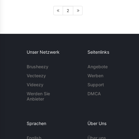
2
Unser Netzwerk
Seitenlinks
Brusheezy
Angebote
Vecteezy
Werben
Videezy
Support
Werden Sie
DMCA
Anbieter
Sprachen
Über Uns
English
Über uns