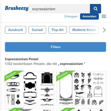
lose
Einloggen
Anmelden
Ausdruck
Surreal
Pop-Art
Moderne Kunst
Kun
Filters
Expressionism Pinsel
1.102 kostenlosen Pinseln, die mit
expressionism