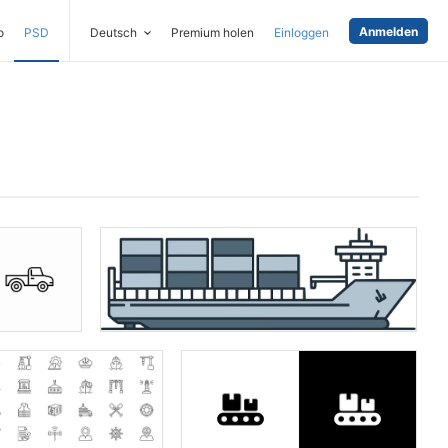
Anmelden
o
PSD
Deutsch
Premium holen
Einloggen