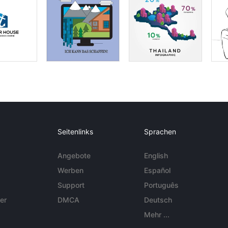
Seitenlinks
Sprachen
Angebote
English
Werben
Español
Support
Português
er
DMCA
Deutsch
Mehr ...