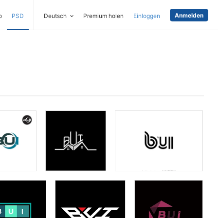
Anmelden
o
PSD
Deutsch
Premium holen
Einloggen