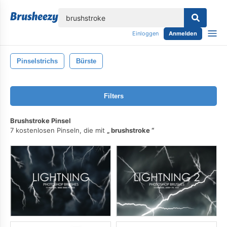
lose
Einloggen
Anmelden
Pinselstrichs
Bürste
Filters
Brushstroke Pinsel
7 kostenlosen Pinseln, die mit
brushstroke