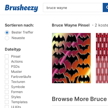
Sortieren nach:
Bruce Wayne Pinsel
-
2 koste
Bester Treffer
Neueste
Dateityp
Pinsel
Actions
PSDs
Muster
Farbverläufe
Texturen
Symbole
Formen
Styles
Browse More Bruce 
Templates
Ui Kits