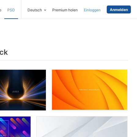
Anmelden
o
PSD
Deutsch
Premium holen
Einloggen
ock