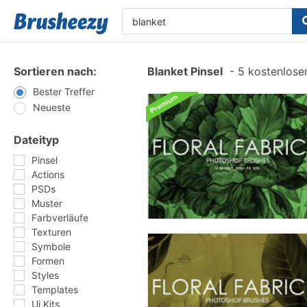
Sortieren nach:
Blanket Pinsel
-
5 kostenlosen
Bester Treffer
Neueste
Dateityp
Pinsel
Actions
PSDs
Muster
Farbverläufe
Texturen
Symbole
Formen
Styles
Templates
Ui Kits