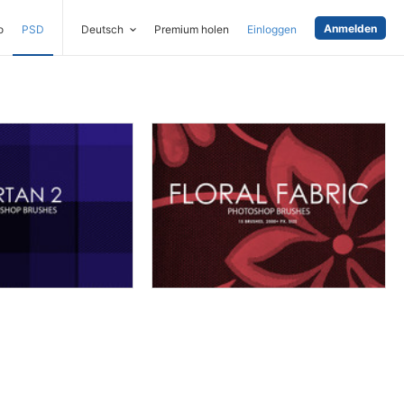
Anmelden
o
PSD
Deutsch
Premium holen
Einloggen