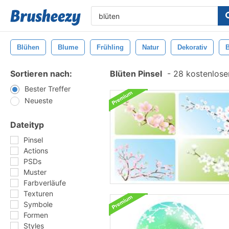
Blühen
Blume
Frühling
Natur
Dekorativ
Sortieren nach:
Blüten Pinsel
-
28 kostenlosen
Bester Treffer
Neueste
Dateityp
Pinsel
Actions
PSDs
Muster
Farbverläufe
Texturen
Symbole
Formen
Styles