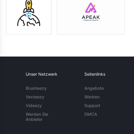
Unser Netzwerk
Seitenlinks
Brusheezy
Angebote
Vecteezy
Werben
Videezy
Support
Werden Sie
DMCA
Anbieter