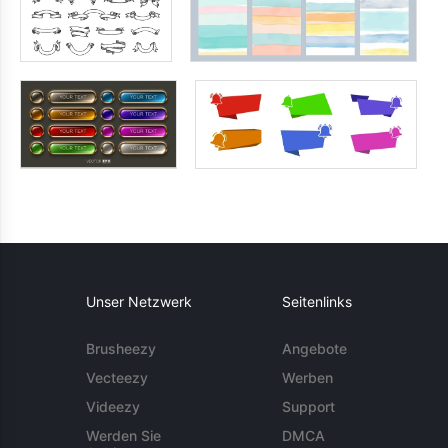
Unser Netzwerk
Seitenlinks
Brusheezy
Angebote
Vecteezy
Werben
Videezy
Support
Werden Sie
DMCA