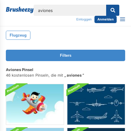
lose
Einloggen
Anmelden
Flugzeug
Filters
Aviones Pinsel
46 kostenlosen Pinseln, die mit
aviones