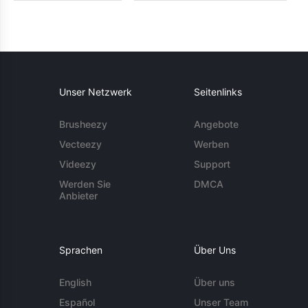
Unser Netzwerk
Seitenlinks
Brusheezy
Angebote
Vecteezy
Werben
Videezy
Support
Werden Sie
DMCA
Anbieter
Sprachen
Über Uns
English
Über uns
Español
Unser Team