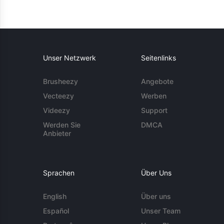
Unser Netzwerk
Seitenlinks
Brusheezy
Angebote
Vecteezy
Werben
Videezy
Support
Werden Sie
DMCA
Anbieter
Sprachen
Über Uns
English
Über uns
Español
Unser Team