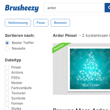
Verbrennung
Feuer
Brennen
Sortieren nach:
Ardor Pinsel
-
2 kostenlosen P
Bester Treffer
Neueste
Dateityp
Pinsel
Actions
PSDs
Muster
Farbverläufe
Texturen
Symbole
Formen
Styles