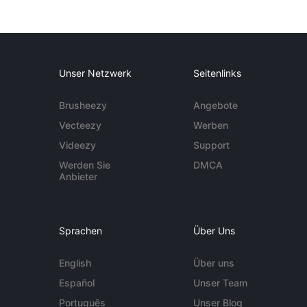
Unser Netzwerk
Seitenlinks
Brusheezy
Angebote
Vecteezy
Werben
Videezy
Support
Werden Sie
DMCA
Anbieter
Sprachen
Über Uns
English
Über uns
Español
Unser Team
Português
Unser Blog