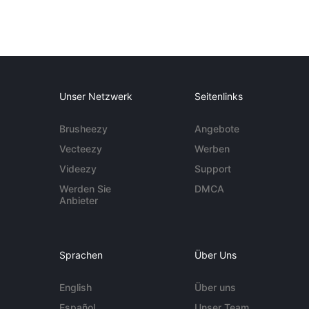
Unser Netzwerk
Seitenlinks
Brusheezy
Angebote
Vecteezy
Werben
Videezy
Support
Werden Sie
DMCA
Anbieter
Sprachen
Über Uns
English
Über uns
Español
Unser Team