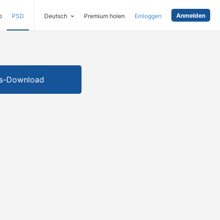
Anmelden
o
PSD
Deutsch
Premium holen
Einloggen
is-Download