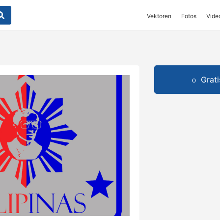
Vektoren
Fotos
Vide
Grat