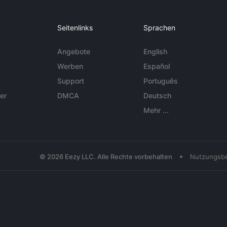
Seitenlinks
Sprachen
Angebote
English
Werben
Español
Support
Português
er
DMCA
Deutsch
Mehr ...
•
© 2026 Eezy LLC. Alle Rechte vorbehalten
Nutzungsb