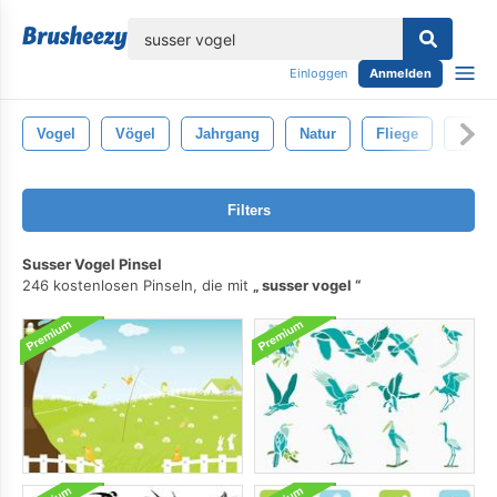
lose
Einloggen
Anmelden
Vogel
Vögel
Jahrgang
Natur
Fliege
Tier
Filters
Susser Vogel Pinsel
246 kostenlosen Pinseln, die mit
susser vogel